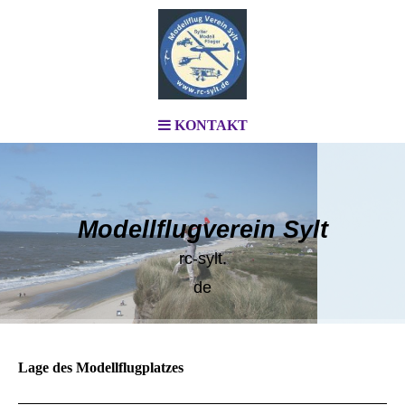
KONTAKT
Modellflugverein Sylt
rc-sylt.
de
Lage des Modellflugplatzes